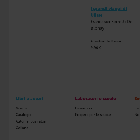
I grandi viaggi di
Ulisse
Francesca Ferretti De
Blonay
A partire da 8 anni
9,90 €
Libri e autori
Laboratori e scuole
Ev
Novità
Laboratori
Eve
Catalogo
Progetti per le scuole
Not
Autori e illustratori
Collane