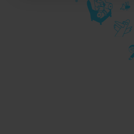
durante la navigazione, 
privacy sui cookie, ti in
dell’
informativa cookie
Chiudendo il banner tram
senza alcuna profilazione
cookie tecnici. Selezionan
consenso alla profilazio
momento
Revoca