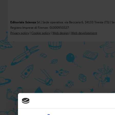
Editoriale Scienza
Srl | Sede operativa: via Beccaria 6, 34133 Trieste (TS) | S
Registro Imprese di Firenze: 01000950327
Privacy policy
|
Cookie policy
|
Web design
|
Web development