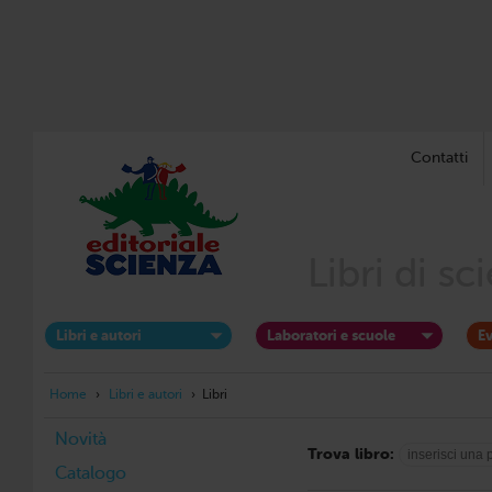
Contatti
Libri di s
Libri e autori
Laboratori e scuole
Ev
Home
›
Libri e autori
›
Libri
Novità
Trova libro:
Catalogo