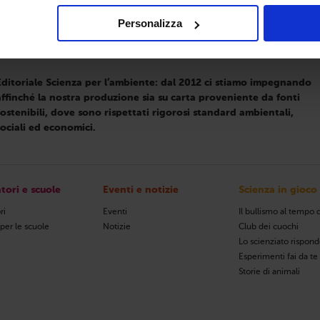
Personalizza
Alla produzione editoriale affianchiamo incontri con gli autori e
aboratori didattici, con l’intento di avvicinare i ragazzi alla scienza e farl
amiliarizzare con i libri di divulgazione.
Editoriale Scienza per l’ambiente: dal 2012 ci stiamo impegnando
affinché la nostra produzione sia su carta proveniente da fonti
sostenibili, dove sono rispettati rigorosi standard ambientali,
sociali ed economici.
tori e scuole
Eventi e notizie
Scienza in gioco
ri
Eventi
Il bullismo al tempo d
 per le scuole
Notizie
Club dei cuochi
Lo scienziato rispon
Esperimenti fai da te
Storie di animali