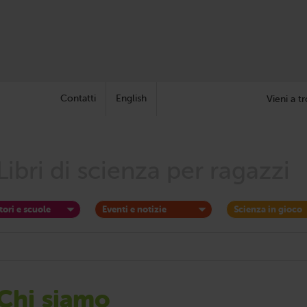
Contatti
English
Vieni a tr
Libri di scienza per ragazzi
tori e scuole
Eventi e notizie
Scienza in gioco
Chi siamo