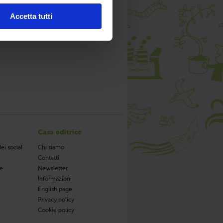
Accetta tutti
i
Casa editrice
ei social
Chi siamo
Contatti
de
Newsletter
Informazioni
English page
Privacy policy
Cookie policy