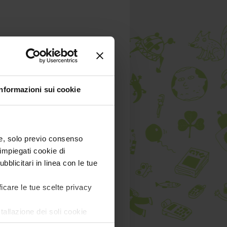
Informazioni sui cookie
) e, solo previo consenso
impiegati cookie di
bblicitari in linea con le tue
ficare le tue scelte privacy
tallazione dei soli cookie
are in ogni momento
Revoca