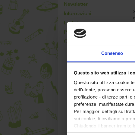
Newsletter
Informazioni
English page
Privacy policy
Cookie policy
Consenso
l
c
Questo sito web utilizza i c
g
Questo sito utilizza cookie te
dell’utente, possono essere u
profilazione - di terze parti e
preferenze, manifestate dura
Per maggiori dettagli sul trat
sui cookie, ti invitiamo a pren
Chiudendo il banner tramite l
f
tecnici. Selezionando “Accett