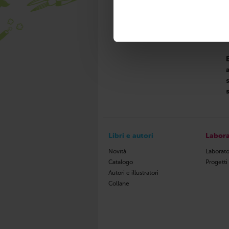
l
f
Libri e autori
Labora
Novità
Laborato
Catalogo
Progetti
Autori e illustratori
Collane