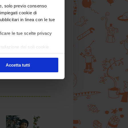
) e, solo previo consenso
impiegati cookie di
bblicitari in linea con le tue
ficare le tue scelte privacy
Lo strano caso della
tallazione dei soli cookie
cellula X
are in ogni momento
Revoca
da 9 anni
Accetta tutti