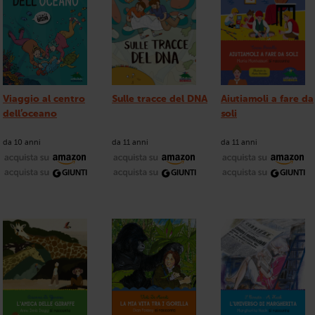
Viaggio al centro
Sulle tracce del DNA
Aiutiamoli a fare da
dell’oceano
soli
da 10 anni
da 11 anni
da 11 anni