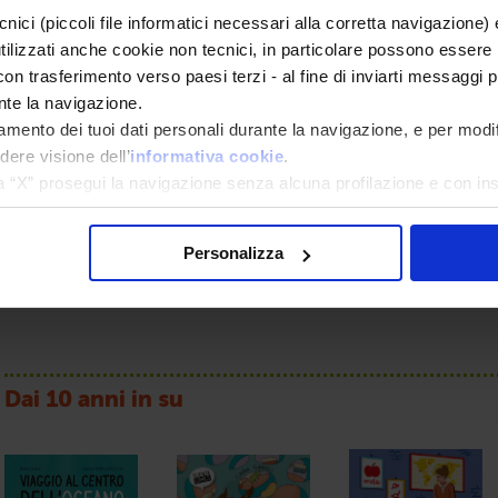
cnici (piccoli file informatici necessari alla corretta navigazione
tilizzati anche cookie non tecnici, in particolare possono essere 
 con trasferimento verso paesi terzi - al fine di inviarti messaggi pu
nte la navigazione.
tamento dei tuoi dati personali durante la navigazione, e per modi
dere visione dell’
informativa cookie
.
La danza delle rane
La coda del leopardo
La via degli elefanti
a “X” prosegui la navigazione senza alcuna profilazione e con ins
a tutti” presti il tuo consenso alla profilazione che potrai revoc
da 9 anni
da 9 anni
da 9 anni
Personalizza
Dai 10 anni in su