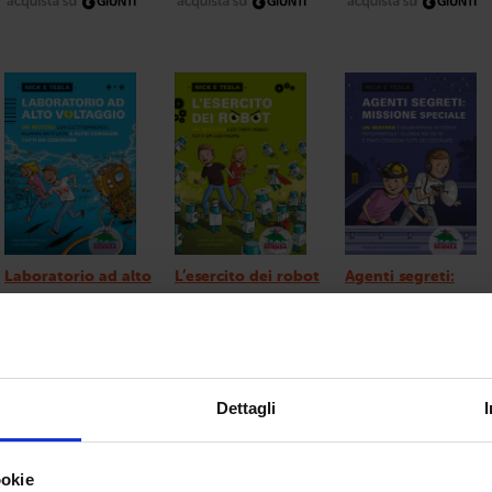
Laboratorio ad alto
L’esercito dei robot
Agenti segreti:
voltaggio
missione speciale
da 8 anni
da 8 anni
da 8 anni
Dettagli
ookie