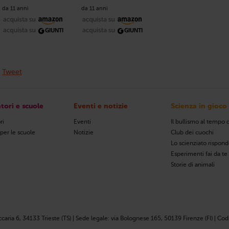
da 11 anni
da 11 anni
Tweet
tori e scuole
Eventi e notizie
Scienza in gioco
ri
Eventi
Il bullismo al tempo d
 per le scuole
Notizie
Club dei cuochi
Lo scienziato rispon
Esperimenti fai da te
Storie di animali
ccaria 6, 34133 Trieste (TS) | Sede legale: via Bolognese 165, 50139 Firenze (FI) | Codi