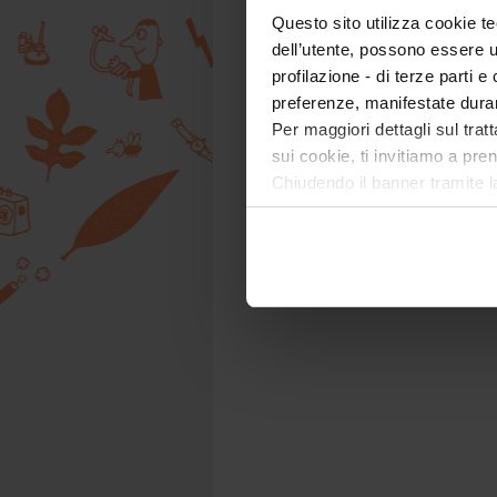
Questo sito utilizza cookie te
dell’utente, possono essere u
profilazione - di terze parti e
preferenze, manifestate dura
Per maggiori dettagli sul trat
sui cookie, ti invitiamo a pren
Chiudendo il banner tramite l
tecnici. Selezionando “Accett