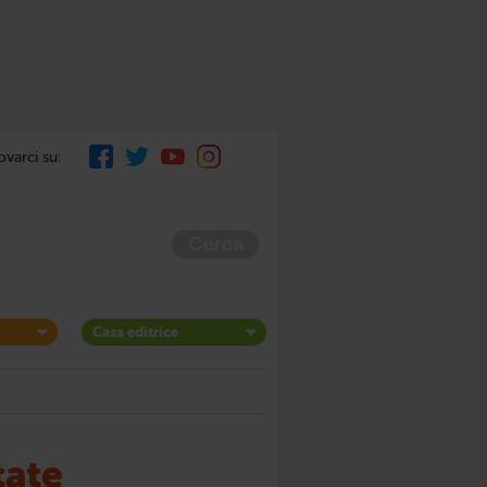
ovarci su:
Casa editrice
tate