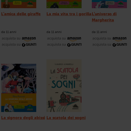
L’amica delle giraffe
La mia vita tra i gorilla
L’universo di
Margherita
da 11 anni
da 11 anni
da 11 anni
La signora degli abissi
La scatola dei sogni