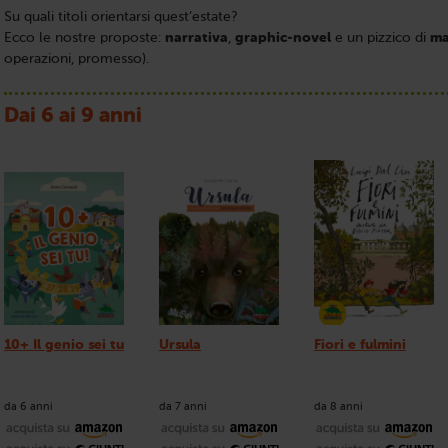
Su quali titoli orientarsi quest’estate?
Ecco le nostre proposte:
narrativa
,
graphic-novel
e un pizzico di
ma
operazioni, promesso).
Dai 6 ai 9 anni
10+ Il genio sei tu
Ursula
Fiori e fulmini
da 6 anni
da 7 anni
da 8 anni