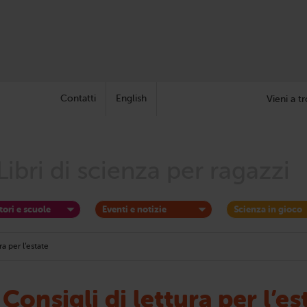
Contatti
English
Vieni a tr
Libri di scienza per ragazzi
tori e scuole
Eventi e notizie
Scienza in gioco
ra per l’estate
Consigli di lettura per l’es