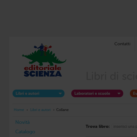
Contatti
Libri di s
Libri e autori
Laboratori e scuole
Ev
Home
›
Libri e autori
›
Collane
Novità
Trova libro:
Catalogo