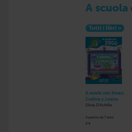
A scuola
Tutti i libri »
A scuola con Stego:
Coding e Logica
Silvia D'Achille
A partire da 7 anni
0 €