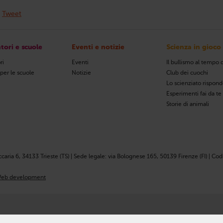
Tweet
tori e scuole
Eventi e notizie
Scienza in gioco
ri
Eventi
Il bullismo al tempo d
 per le scuole
Notizie
Club dei cuochi
Lo scienziato rispon
Esperimenti fai da te
Storie di animali
ccaria 6, 34133 Trieste (TS) | Sede legale: via Bolognese 165, 50139 Firenze (FI) | Codi
eb development