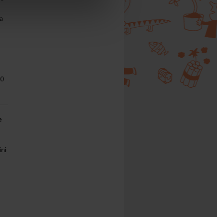
a
.
30
e
ini