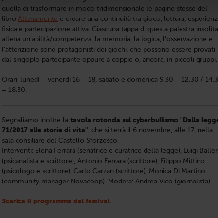
quella di trasformare in modo tridimensionale le pagine stesse del
libro
Allenamente
e creare una continuità tra gioco, lettura, esperienz
fisica e partecipazione attiva. Ciascuna tappa di questa palestra insolita
allena un'abilità/competenza: la memoria, la logica, l’osservazione e
l’attenzione sono protagonisti dei giochi, che possono essere provati
dal singoplo partecipante oppure a coppie o, ancora, in piccoli gruppi
Orari: lunedì – venerdì 16 – 18, sabato e domenica 9.30 – 12.30 / 14.
– 18.30.
Segnaliamo inoltre la
tavola rotonda sul cyberbullismo "Dalla legg
71/2017 alle storie di vita"
, che si terrà il 6 novembre, alle 17, nella
sala consiliare del Castello Sforzesco.
Interventi: Elena Ferrara (senatrice e curatrice della legge), Luigi Baller
(psicanalista e scrittore), Antonio Ferrara (scrittore), Filippo Mittino
(psicologo e scrittore), Carlo Carzan (scrittore), Monica Di Martino
(community manager Novacoop). Modera: Andrea Vico (giornalista).
Scarica il programma del festival.