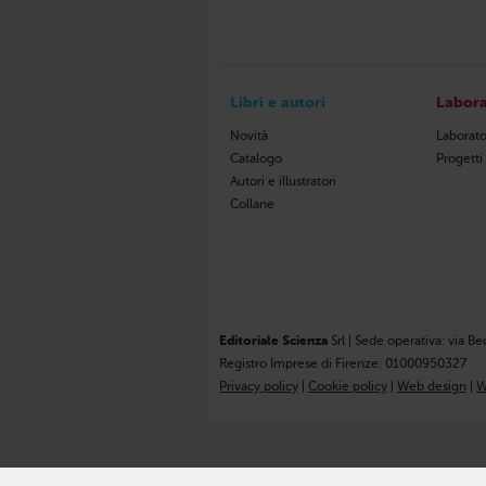
Libri e autori
Labora
Novità
Laborato
Catalogo
Progetti
Autori e illustratori
Collane
Editoriale Scienza
Srl | Sede operativa: via Be
Registro Imprese di Firenze: 01000950327
Privacy policy
|
Cookie policy
|
Web design
|
W