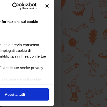
,
Informazioni sui cookie
) e, solo previo consenso
impiegati cookie di
bblicitari in linea con le tue
ficare le tue scelte privacy
tallazione dei soli cookie
are in ogni momento
Revoca
Accetta tutti
 è