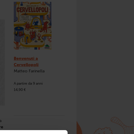
Benvenuti a
Cervellopoli
Matteo Farinella
A partire da 9 anni
14,90 €
a
re
e,