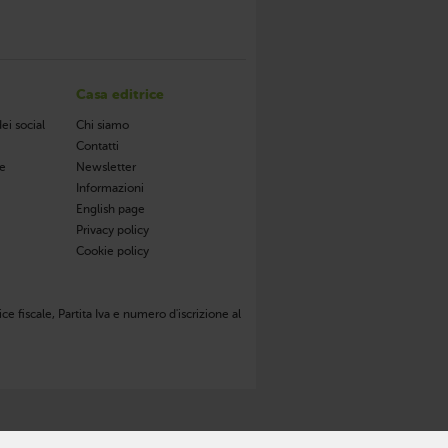
Casa editrice
ei social
Chi siamo
Contatti
de
Newsletter
Informazioni
English page
Privacy policy
Cookie policy
ce fiscale, Partita Iva e numero d'iscrizione al