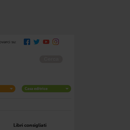
ovarci su:
Casa editrice
Libri consigliati