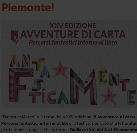
Piemonte!
"FantasticaMente" è il tema della XXV edizione di
Avventure di carta.
Percorsi fantastici intorno al libro
, il festival dedicato alla letteratur
per bambini e ragazzi che si terrà a
Galliate (No) dal 4 al 16 novemb
2017
. Per tredici giorni il Castello Sforzesco, sede della manifestazion