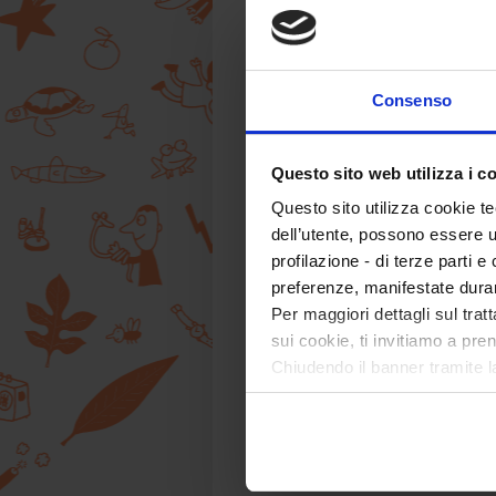
Consenso
Questo sito web utilizza i c
Questo sito utilizza cookie te
dell’utente, possono essere u
profilazione - di terze parti e
preferenze, manifestate dura
Per maggiori dettagli sul trat
sui cookie, ti invitiamo a pren
Chiudendo il banner tramite l
tecnici. Selezionando “Accett