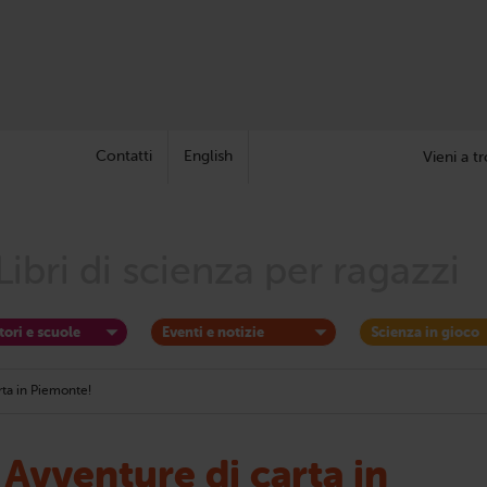
Contatti
English
Vieni a tr
Libri di scienza per ragazzi
tori e scuole
Eventi e notizie
Scienza in gioco
ta in Piemonte!
Avventure di carta in