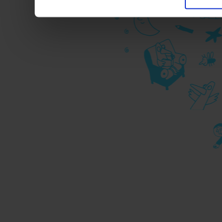
pubblicitari in linea con
durante la navigazione.
Per maggiori dettagli sul
durante la navigazione, 
privacy sui cookie, ti in
dell’
informativa cookie
Chiudendo il banner tram
senza alcuna profilazione
cookie tecnici. Selezionan
consenso alla profilazio
momento
Revoca