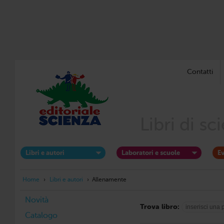
Contatti
Libri di s
Libri e autori
Laboratori e scuole
Ev
Home
›
Libri e autori
›
Allenamente
Novità
Trova libro:
Catalogo