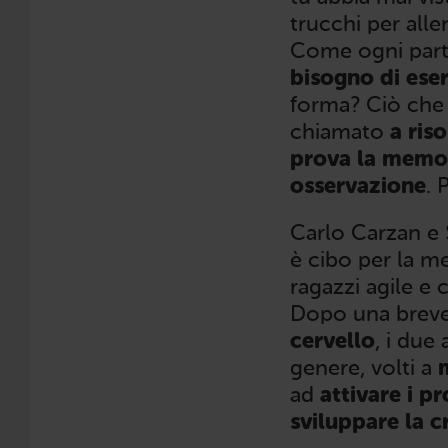
trucchi per alle
Come ogni parte
bisogno di eser
forma? Ciò che t
chiamato
a ris
prova la memori
osservazione
. 
Carlo Carzan e 
è cibo per la m
ragazzi agile e 
Dopo una breve
cervello
, i due
genere, volti a
m
ad
attivare i p
sviluppare la c