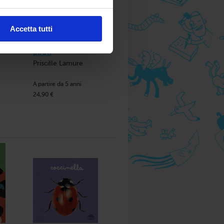
are in ogni momento
Revoca
Accetta tutti
Il libro pop-up dei
pirati
Priscille Lamure
A partire da 5 anni
24,90 €