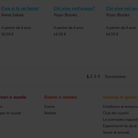
Così si fa un bebè!
Chi vive nell'acqua?
Chi vive nel pr
Anna Salvia
Yoyo Books
Yoyo Books
A partire da 4 anni
A partire da 4 anni
A partire da 4 anni
16,50 €
14,50 €
14,50 €
1
2
3
4
Successiva
tori e scuole
Eventi e notizie
Scienza in gioco
ri
Eventi
Il bullismo al tempo d
 per le scuole
Notizie
Club dei cuochi
Lo scienziato rispon
Esperimenti fai da te
Storie di animali