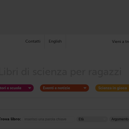
Contatti
English
Vieni a tr
Libri di scienza per ragazzi
tori e scuole
Eventi e notizie
Scienza in gioco
Trova libro: