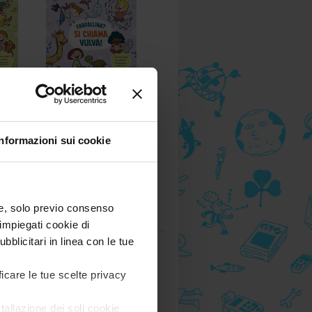
hiama
Farfallina? Si chiama
vulva!
Anna Salvia
Informazioni sui cookie
A partire da 4 anni
16,50 €
) e, solo previo consenso
impiegati cookie di
bblicitari in linea con le tue
ficare le tue scelte privacy
tallazione dei soli cookie