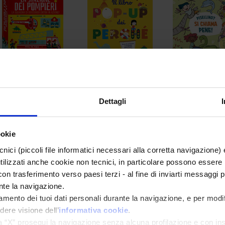
La stazione dei
Il libro pop-up dei
Pisellino? Si c
pompieri
Perché
Pene!
Oxlade Chris
Sylvie Baussier
Anna Salvia
Dettagli
A partire da 5 anni
A partire da 4 anni
A partire da 4 anni
22,90 €
24,90 €
16,50 €
ookie
cnici (piccoli file informatici necessari alla corretta navigazione
tilizzati anche cookie non tecnici, in particolare possono essere 
 con trasferimento verso paesi terzi - al fine di inviarti messaggi pu
nte la navigazione.
tamento dei tuoi dati personali durante la navigazione, e per modi
dere visione dell’
informativa cookie
.
a “X” prosegui la navigazione senza alcuna profilazione e con ins