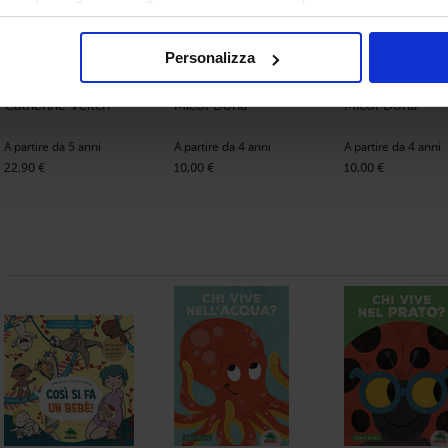
a tutti” presti il tuo consenso alla profilazione che potrai revoc
Personalizza
La nave pirata
Fragola
Pettirosso
Catherine Veitch
Micol Doria
Micol Doria
A partire da 5 anni
A partire da 4 anni
A partire da 4 anni
22,90 €
10,00 €
10,00 €