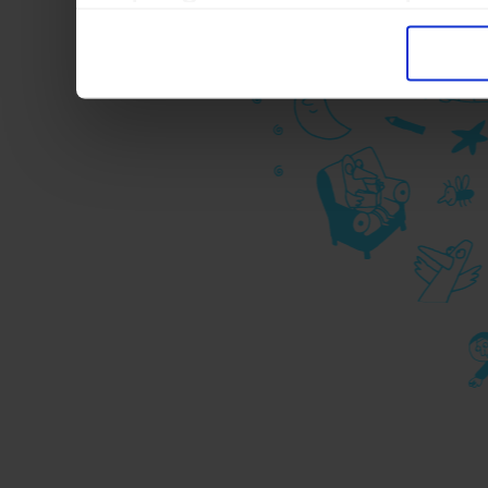
trasferimento verso paesi
pubblicitari in linea con
durante la navigazione.
Per maggiori dettagli sul
durante la navigazione, 
privacy sui cookie, ti in
dell’
informativa cookie
Chiudendo il banner tram
senza alcuna profilazione
cookie tecnici. Selezionan
consenso alla profilazio
momento
Revoca