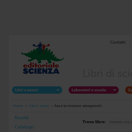
Contatti
Libri di s
Libri e autori
Laboratori e scuole
Ev
Home
›
Libri e autori
›
Ava e la missione salvagranchi
Novità
Trova libro:
Catalogo