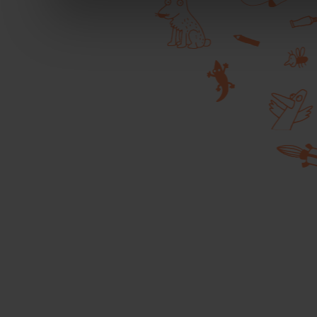
durante la navigazione.
Per maggiori dettagli sul
durante la navigazione, 
privacy sui cookie, ti in
dell’
informativa cookie
Chiudendo il banner tram
senza alcuna profilazione
cookie tecnici. Selezionan
consenso alla profilazio
momento
Revoca