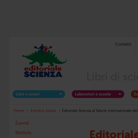
Contatti
Libri di s
Libri e autori
Laboratori e scuole
Ev
Home
›
Eventi e notizie
›
Editoriale Scienza al Salone internazionale del
Eventi
Editorial
Notizie