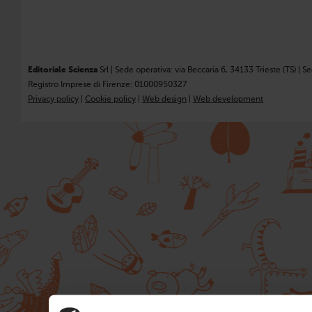
Editoriale Scienza
Srl | Sede operativa: via Beccaria 6, 34133 Trieste (TS) | S
Registro Imprese di Firenze: 01000950327
Privacy policy
|
Cookie policy
|
Web design
|
Web development