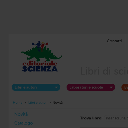
Contatti
Libri di s
Libri e autori
Laboratori e scuole
Ev
Home
›
Libri e autori
›
Novità
Novità
Trova libro:
Catalogo