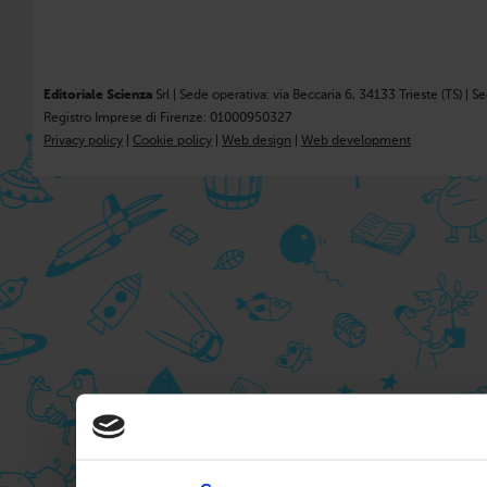
Editoriale Scienza
Srl | Sede operativa: via Beccaria 6, 34133 Trieste (TS) | S
Registro Imprese di Firenze: 01000950327
Privacy policy
|
Cookie policy
|
Web design
|
Web development