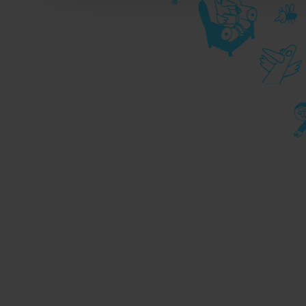
durante la navigazione, 
privacy sui cookie, ti in
dell’
informativa cookie
Chiudendo il banner tram
senza alcuna profilazione
cookie tecnici. Selezionan
consenso alla profilazio
momento
Revoca