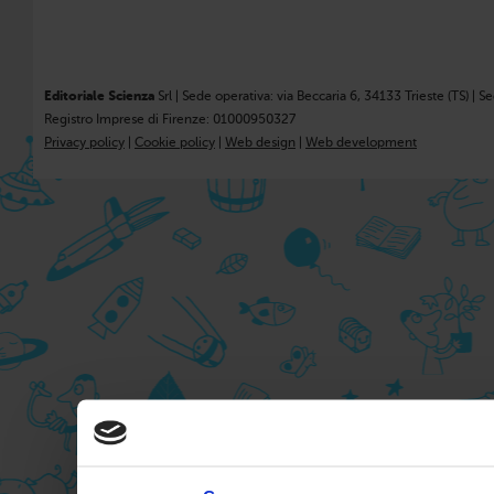
Editoriale Scienza
Srl | Sede operativa: via Beccaria 6, 34133 Trieste (TS) | S
Registro Imprese di Firenze: 01000950327
Privacy policy
|
Cookie policy
|
Web design
|
Web development