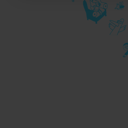
durante la navigazione, 
privacy sui cookie, ti in
dell’
informativa cookie
Chiudendo il banner tram
senza alcuna profilazione
cookie tecnici. Selezionan
consenso alla profilazio
momento
Revoca