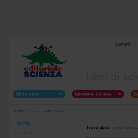
Contatti
Libri di s
Libri e autori
Laboratori e scuole
Ev
Home
›
Libri e autori
›
Libri
Novità
Trova libro:
Catalogo