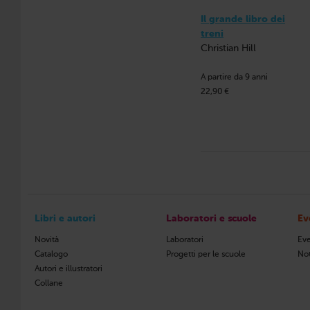
Il grande libro dei
treni
Christian Hill
A partire da 9 anni
22,90 €
Libri e autori
Laboratori e scuole
Ev
Novità
Laboratori
Eve
Catalogo
Progetti per le scuole
Not
Autori e illustratori
Collane