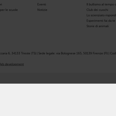
ri
Eventi
Il bullismo al tempo d
 per le scuole
Notizie
Club dei cuochi
Lo scienziato rispon
Esperimenti fai da te
Storie di animali
ccaria 6, 34133 Trieste (TS) | Sede legale: via Bolognese 165, 50139 Firenze (FI) | Codi
eb development