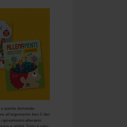
ì a questa domanda:
are all’argomento ben 5 libri
 i giovanissimi allenano
nze e abilità. Tutto è nato