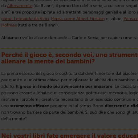
da
Allenamente
(da 8 anni), il primo libro della serie, a cui sono seguit
anni) e tre proposte ispirate ad altrettanti personaggi geniali e al lo
come Leonardo da Vinci
,
Pensa come Albert Einstein
e, infine,
Pensa 
Holmes
(tutti e tre da 8 anni).
Abbiamo rivolto alcune domande a Carlo e Sonia, per capire come si
Perché il gioco è, secondo voi, uno strument
allenare la mente dei bambini?
La prima essenza del gioco è costituita dal divertimento e dal piacere
per questo è un’ottima chiave per migliorare le abilità di un bambino 
adulto.
Il gioco è il modo più avvincente per imparare
. Le capacità
possono essere allenate e di conseguenza potenziate: memoria, logica
risolvere i problemi, creatività necessitano di un esercizio continuo e 
uno
strumento efficace
per agire in tal senso. Sono
divertenti e sfi
non trovano barriere da parte dei bambini. Si può dire che sono gli att
della mente”.
Nei vostri libri fate emergere il valore educat