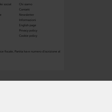
ei social
Chi siamo
Contatti
de
Newsletter
Informazioni
English page
Privacy policy
Cookie policy
ce fiscale, Partita Iva e numero d'iscrizione al