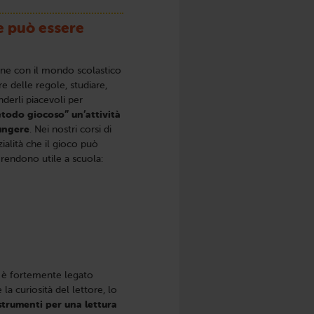
e può essere
ione con il mondo scolastico
e delle regole, studiare,
derli piacevoli per
todo giocoso” un’attività
iungere
. Nei nostri corsi di
ialità che il gioco può
rendono utile a scuola:
hi è fortemente legato
la curiosità del lettore, lo
strumenti per una lettura