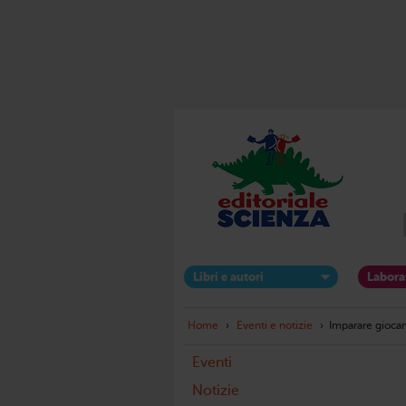
Libri e autori
Labora
Home
›
Eventi e notizie
›
Imparare gioca
Eventi
Notizie