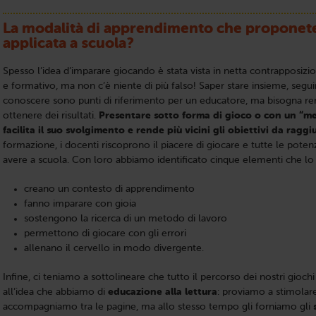
La modalità di apprendimento che proponet
applicata a scuola?
Spesso l’idea d’imparare giocando è stata vista in netta contrapposiz
e formativo, ma non c’è niente di più falso! Saper stare insieme, seguir
conoscere sono punti di riferimento per un educatore, ma bisogna ren
ottenere dei risultati.
Presentare sotto forma di gioco o con un “me
facilita il suo svolgimento e rende più vicini gli obiettivi da ragg
formazione, i docenti riscoprono il piacere di giocare e tutte le potenz
avere a scuola. Con loro abbiamo identificato cinque elementi che lo 
creano un contesto di apprendimento
fanno imparare con gioia
sostengono la ricerca di un metodo di lavoro
permettono di giocare con gli errori
allenano il cervello in modo divergente.
Infine, ci teniamo a sottolineare che tutto il percorso dei nostri gioc
all’idea che abbiamo di
educazione alla lettura
: proviamo a stimolare 
accompagniamo tra le pagine, ma allo stesso tempo gli forniamo gli