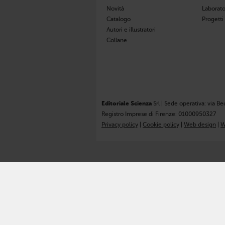
Novità
Laborato
Catalogo
Progetti
Autori e illustratori
Collane
Editoriale Scienza
Srl | Sede operativa: via Be
Registro Imprese di Firenze: 01000950327
Privacy policy
|
Cookie policy
|
Web design
|
W