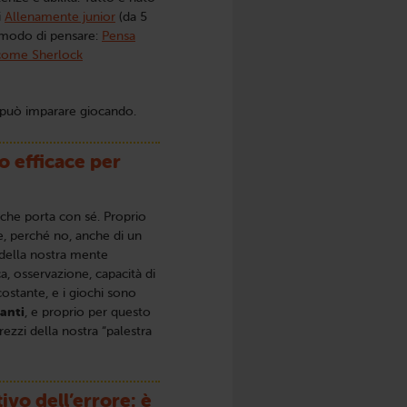
i
Allenamente junior
(da 5
ro modo di pensare:
Pensa
come Sherlock
 può imparare giocando.
o efficace per
 che porta con sé. Proprio
e, perché no, anche di un
 della nostra mente
, osservazione, capacità di
costante, e i giochi sono
danti
, e proprio per questo
rezzi della nostra “palestra
ivo dell’errore: è