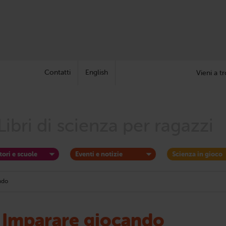
Contatti
English
Vieni a tr
Libri di scienza per ragazzi
tori e scuole
Eventi e notizie
Scienza in gioco
ndo
Imparare giocando