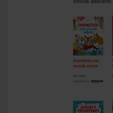
online aderenti
Enigmistica per
cervelli curiosi
da 7 anni