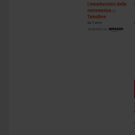
I moschettieri della
matematica –
Tabelline
da 7 anni