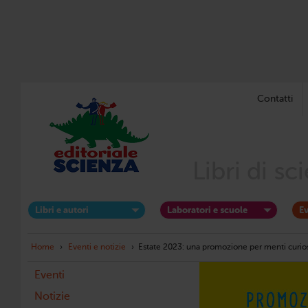
Contatti
Libri di s
Libri e autori
Laboratori e scuole
Ev
Home
›
Eventi e notizie
›
Estate 2023: una promozione per menti curio
Eventi
Notizie