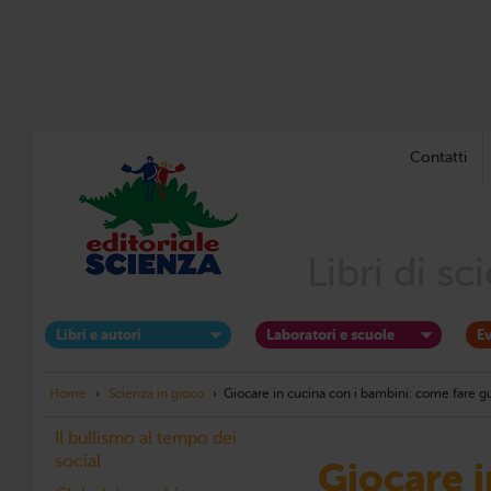
Contatti
Libri di s
Libri e autori
Laboratori e scuole
Ev
Home
›
Scienza in gioco
›
Giocare in cucina con i bambini: come fare gus
Il bullismo al tempo dei
social
Giocare i