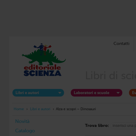
Contatti
Libri di s
Libri e autori
Laboratori e scuole
Ev
Home
›
Libri e autori
›
Alza e scopri – Dinosauri
Novità
Trova libro:
Catalogo