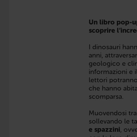
Un libro pop-up
scoprire l’incr
I dinosauri hann
anni, attravers
geologico e cli
informazioni e i
lettori potrann
che hanno abitat
scomparsa.
Muovendosi tra p
sollevando le t
e spazzini
, ovve