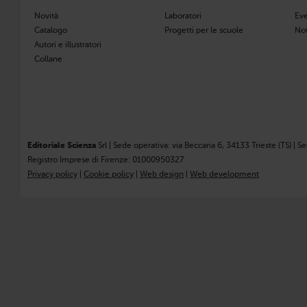
Novità
Laboratori
Eve
Catalogo
Progetti per le scuole
Not
Autori e illustratori
Collane
Editoriale Scienza
Srl | Sede operativa: via Beccaria 6, 34133 Trieste (TS) | S
Registro Imprese di Firenze: 01000950327
Privacy policy
|
Cookie policy
|
Web design
|
Web development