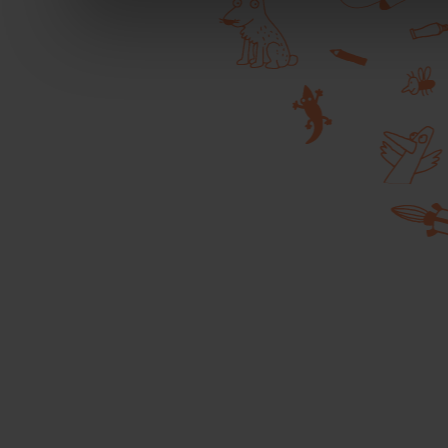
durante la navigazione.
Per maggiori dettagli sul
durante la navigazione, 
privacy sui cookie, ti in
dell’
informativa cookie
Chiudendo il banner tram
senza alcuna profilazione
cookie tecnici. Selezionan
consenso alla profilazio
momento
Revoca