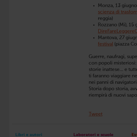
Monza, 13 giugno
scienza di trasfor
reggia)
Rozzano (Mi), 15 g
DireFareLeggere
Mantova, 27 giugn
festival
(piazza Co
Guerre, naufragi, super
con popoli misteriosi:
storie inattese… e tut
ti faranno viaggiare ne
nei panni di navigatori
Storia dopo storia, av
riempirà di nuovi sapo
Tweet
Libri e autori
Laboratori e scuole
Ev