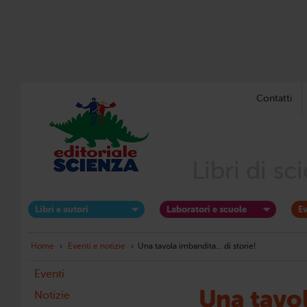
Contatti
Libri di s
Libri e autori
Laboratori e scuole
Ev
Home
›
Eventi e notizie
›
Una tavola imbandita... di storie!
Eventi
Una tavol
Notizie