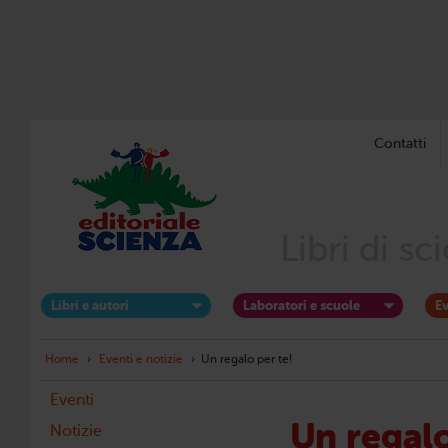
Contatti
Libri di s
Libri e autori
Laboratori e scuole
Ev
Home
›
Eventi e notizie
›
Un regalo per te!
Eventi
Un regalo
Notizie