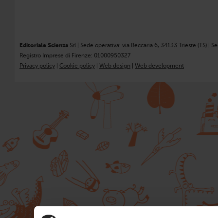
Editoriale Scienza
Srl | Sede operativa: via Beccaria 6, 34133 Trieste (TS) | S
Registro Imprese di Firenze: 01000950327
Privacy policy
|
Cookie policy
|
Web design
|
Web development