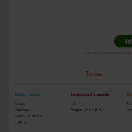
Id
Tweet
Libri e autori
Laboratori e scuole
Ev
Novità
Laboratori
Eve
Catalogo
Progetti per le scuole
Not
Autori e illustratori
Collane