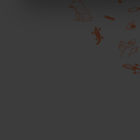
durante la navigazione.
Per maggiori dettagli sul
durante la navigazione, 
privacy sui cookie, ti in
dell’
informativa cookie
Chiudendo il banner tram
senza alcuna profilazione
cookie tecnici. Selezionan
consenso alla profilazio
momento
Revoca