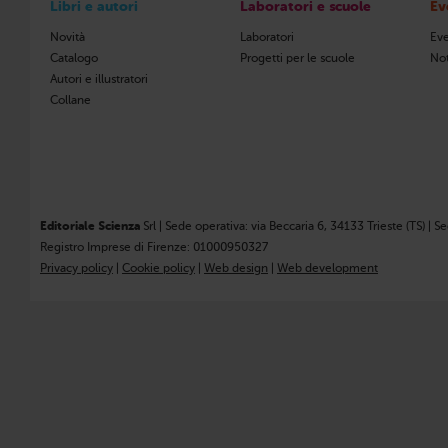
Libri e autori
Laboratori e scuole
Ev
Novità
Laboratori
Eve
Catalogo
Progetti per le scuole
Not
Autori e illustratori
Collane
Editoriale Scienza
Srl | Sede operativa: via Beccaria 6, 34133 Trieste (TS) | S
Registro Imprese di Firenze: 01000950327
Privacy policy
|
Cookie policy
|
Web design
|
Web development