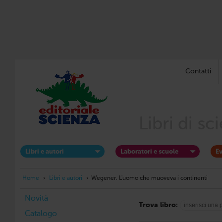
Contatti
Libri di s
Libri e autori
Laboratori e scuole
Ev
Home
›
Libri e autori
›
Wegener. L'uomo che muoveva i continenti
Novità
Trova libro:
Catalogo