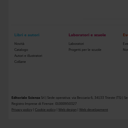
Libri e autori
Laboratori e scuole
Ev
Novità
Laboratori
Eve
Catalogo
Progetti per le scuole
Not
Autori e illustratori
Collane
Editoriale Scienza
Srl | Sede operativa: via Beccaria 6, 34133 Trieste (TS) | S
Registro Imprese di Firenze: 01000950327
Privacy policy
|
Cookie policy
|
Web design
|
Web development