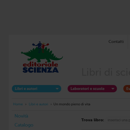
Contatti
Libri di s
Libri e autori
Laboratori e scuole
Ev
Home
›
Libri e autori
›
Un mondo pieno di vita
Novità
Trova libro:
Catalogo