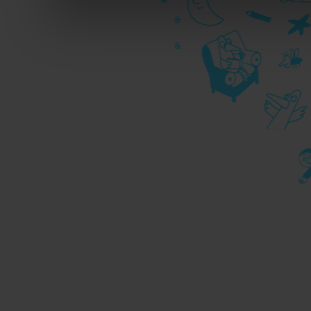
durante la navigazione.
Per maggiori dettagli sul
durante la navigazione, 
privacy sui cookie, ti in
dell’
informativa cookie
Chiudendo il banner tram
senza alcuna profilazione
cookie tecnici. Selezionan
consenso alla profilazio
momento
Revoca