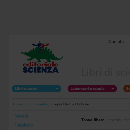
Contatti
Libri di s
Libri e autori
Laboratori e scuole
Ev
Home
›
Libri e autori
›
Super Quiz – Chi lo sa?
Novità
Trova libro:
Catalogo