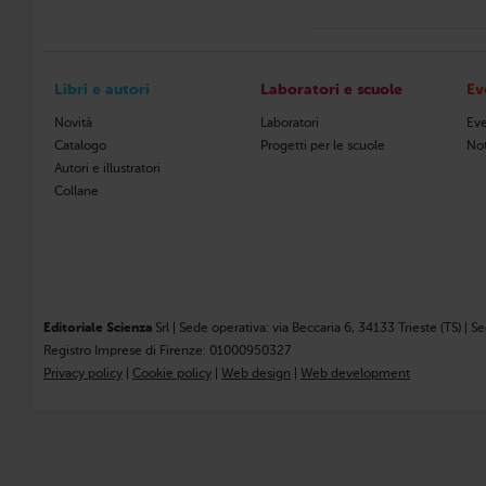
Libri e autori
Laboratori e scuole
Ev
Novità
Laboratori
Eve
Catalogo
Progetti per le scuole
Not
Autori e illustratori
Collane
Editoriale Scienza
Srl | Sede operativa: via Beccaria 6, 34133 Trieste (TS) | S
Registro Imprese di Firenze: 01000950327
Privacy policy
|
Cookie policy
|
Web design
|
Web development