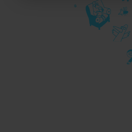
durante la navigazione, 
privacy sui cookie, ti in
dell’
informativa cookie
Chiudendo il banner tram
senza alcuna profilazione
cookie tecnici. Selezionan
consenso alla profilazio
momento
Revoca