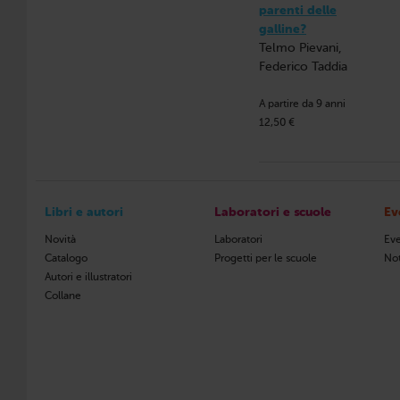
parenti delle
galline?
Telmo Pievani,
Federico Taddia
A partire da 9 anni
12,50 €
Libri e autori
Laboratori e scuole
Ev
Novità
Laboratori
Eve
Catalogo
Progetti per le scuole
Not
Autori e illustratori
Collane