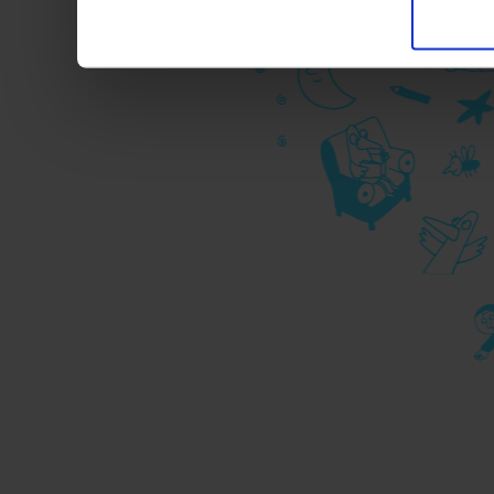
pubblicitari in linea con
durante la navigazione.
Per maggiori dettagli sul
durante la navigazione, 
privacy sui cookie, ti in
dell’
informativa cookie
Chiudendo il banner tram
senza alcuna profilazione
cookie tecnici. Selezionan
consenso alla profilazio
momento
Revoca