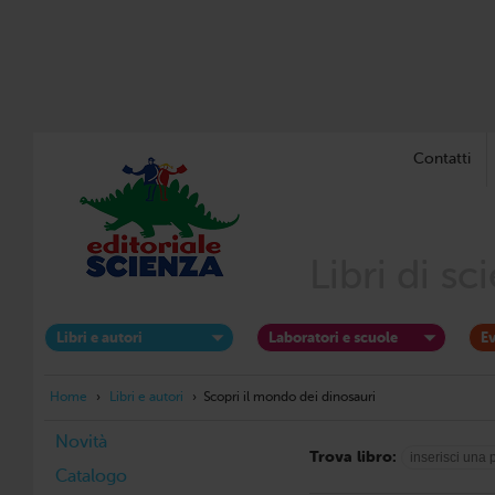
Contatti
Libri di s
Libri e autori
Laboratori e scuole
Ev
Home
›
Libri e autori
›
Scopri il mondo dei dinosauri
Novità
Trova libro:
Catalogo