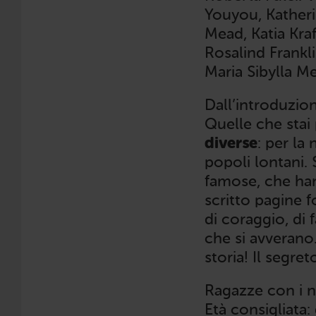
Youyou, Katheri
Mead, Katia Kra
Rosalind Frankl
Maria Sibylla M
Dall’introduzio
Quelle che stai
diverse
: per la 
popoli lontani.
famose, che han
scritto pagine f
di coraggio, di 
che si avverano
storia! Il segret
Ragazze con i n
Età consigliata: