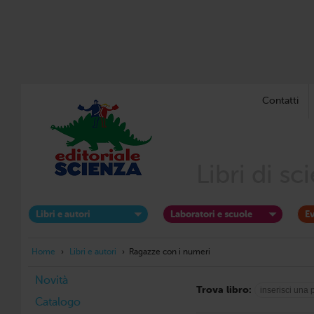
Contatti
Libri di s
Libri e autori
Laboratori e scuole
Ev
Home
›
Libri e autori
›
Ragazze con i numeri
Novità
Trova libro:
Catalogo