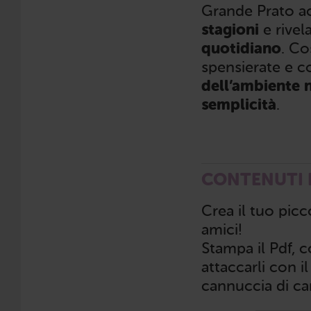
Grande Prato 
stagioni
e rive
quotidiano
. Co
spensierate e c
dell’ambiente n
semplicità
.
CONTENUTI 
Crea il tuo picc
amici!
Stampa il Pdf, co
attaccarli con 
cannuccia di car