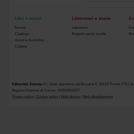
Libri e autori
Laboratori e scuole
Ev
Novità
Laboratori
Eve
Catalogo
Progetti per le scuole
Not
Autori e illustratori
Collane
Editoriale Scienza
Srl | Sede operativa: via Beccaria 6, 34133 Trieste (TS) | S
Registro Imprese di Firenze: 01000950327
Privacy policy
|
Cookie policy
|
Web design
|
Web development