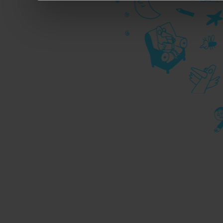
durante la navigazione.
Per maggiori dettagli sul
durante la navigazione, 
privacy sui cookie, ti in
dell’
informativa cookie
Chiudendo il banner tram
senza alcuna profilazione
cookie tecnici. Selezionan
consenso alla profilazio
momento
Revoca