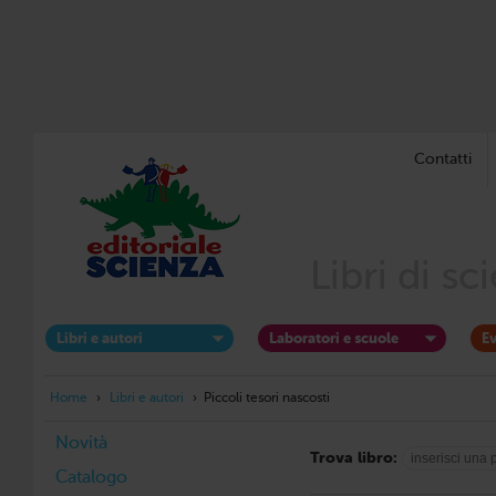
Contatti
Libri di s
Libri e autori
Laboratori e scuole
Ev
Home
›
Libri e autori
›
Piccoli tesori nascosti
Novità
Trova libro:
Catalogo