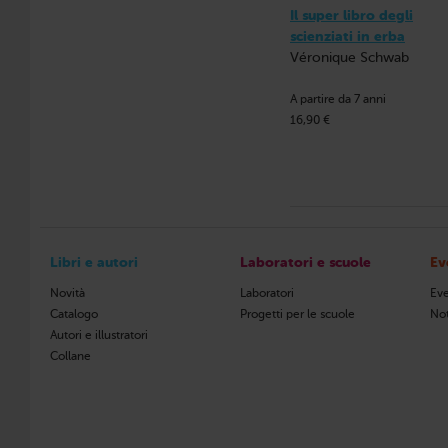
Il super libro degli
scienziati in erba
Véronique Schwab
A partire da 7 anni
16,90 €
Libri e autori
Laboratori e scuole
Ev
Novità
Laboratori
Eve
Catalogo
Progetti per le scuole
Not
Autori e illustratori
Collane