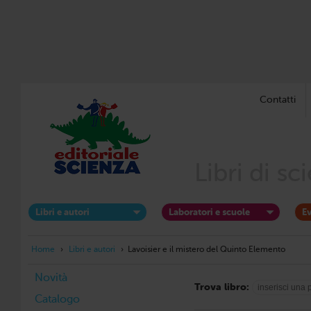
Contatti
Libri di s
Libri e autori
Laboratori e scuole
Ev
Home
›
Libri e autori
›
Lavoisier e il mistero del Quinto Elemento
Novità
Trova libro:
Catalogo