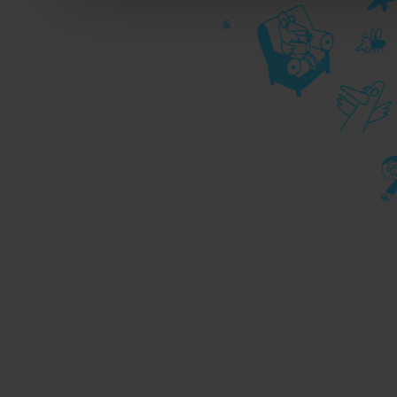
Per maggiori dettagli sul
durante la navigazione, 
privacy sui cookie, ti in
dell’
informativa cookie
Chiudendo il banner tram
senza alcuna profilazione
cookie tecnici. Selezionan
consenso alla profilazio
momento
Revoca