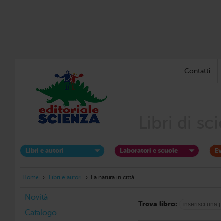
Contatti
Libri di s
Libri e autori
Laboratori e scuole
Ev
Home
›
Libri e autori
›
La natura in città
Novità
Trova libro:
Catalogo