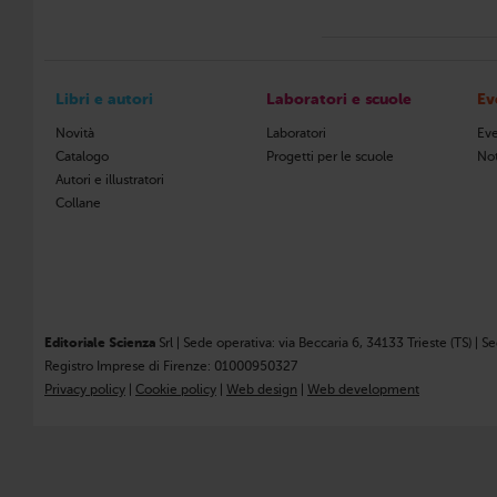
Libri e autori
Laboratori e scuole
Ev
Novità
Laboratori
Eve
Catalogo
Progetti per le scuole
Not
Autori e illustratori
Collane
Editoriale Scienza
Srl | Sede operativa: via Beccaria 6, 34133 Trieste (TS) | S
Registro Imprese di Firenze: 01000950327
Privacy policy
|
Cookie policy
|
Web design
|
Web development