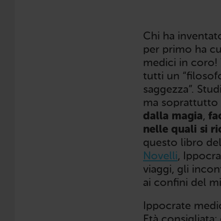
Chi ha inventato
per primo ha cu
medici in coro! 
tutti un “filoso
saggezza”. Stud
ma soprattutto
dalla magia
,
fa
nelle quali si 
questo libro de
Novelli
, Ippocra
viaggi, gli inco
ai confini del m
Ippocrate medic
Età consigliata: