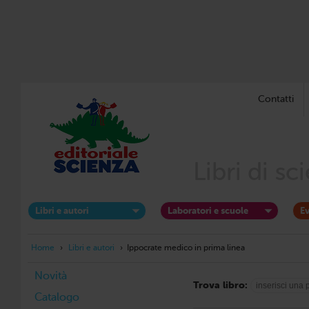
Contatti
Libri di s
Libri e autori
Laboratori e scuole
Ev
Home
›
Libri e autori
›
Ippocrate medico in prima linea
Novità
Trova libro:
Catalogo