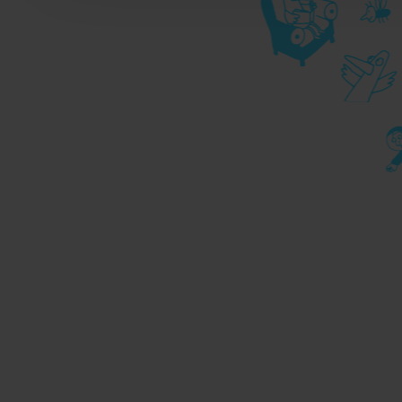
durante la navigazione, 
privacy sui cookie, ti in
dell’
informativa cookie
Chiudendo il banner tram
senza alcuna profilazione
cookie tecnici. Selezionan
consenso alla profilazio
momento
Revoca