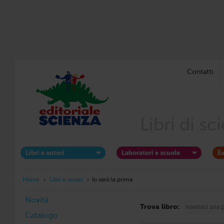
Contatti
Libri di s
Libri e autori
Laboratori e scuole
Ev
Home
›
Libri e autori
›
Io sarò la prima
Novità
Trova libro:
Catalogo