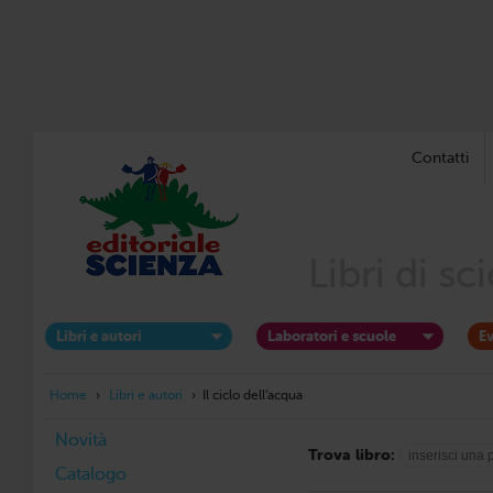
Contatti
Libri di s
Libri e autori
Laboratori e scuole
Ev
Home
›
Libri e autori
›
Il ciclo dell’acqua
Novità
Trova libro:
Catalogo