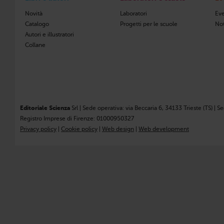
Novità
Laboratori
Eve
Catalogo
Progetti per le scuole
Not
Autori e illustratori
Collane
Editoriale Scienza
Srl | Sede operativa: via Beccaria 6, 34133 Trieste (TS) | S
Registro Imprese di Firenze: 01000950327
Privacy policy
|
Cookie policy
|
Web design
|
Web development