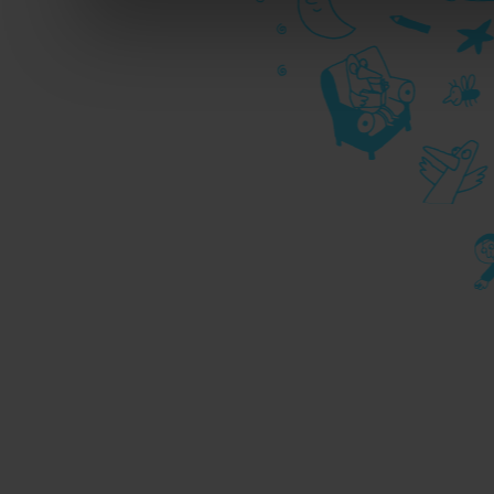
durante la navigazione.
Per maggiori dettagli sul
durante la navigazione, 
privacy sui cookie, ti in
dell’
informativa cookie
Chiudendo il banner tram
senza alcuna profilazione
cookie tecnici. Selezionan
consenso alla profilazio
momento
Revoca