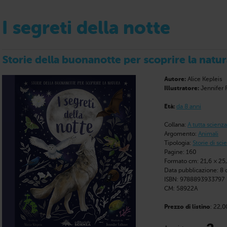
I segreti della notte
Storie della buonanotte per scoprire la natu
Autore:
Alice Kepleis
Illustratore:
Jennifer 
Età:
da 8 anni
Collana:
A tutta scienza
Argomento:
Animali
Tipologia:
Storie di sci
Pagine: 160
Formato cm: 21,6 × 25
Data pubblicazione: 8 
ISBN: 9788893933797
CM: 58922A
Prezzo di listino
: 22,0