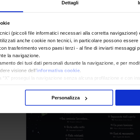
Dettagli
ookie
cnici (piccoli file informatici necessari alla corretta navigazione
tilizzati anche cookie non tecnici, in particolare possono essere 
 con trasferimento verso paesi terzi - al fine di inviarti messaggi pu
nte la navigazione.
tamento dei tuoi dati personali durante la navigazione, e per modi
dere visione dell’
informativa cookie
.
a “X” prosegui la navigazione senza alcuna profilazione e con ins
a tutti” presti il tuo consenso alla profilazione che potrai revoc
Personalizza