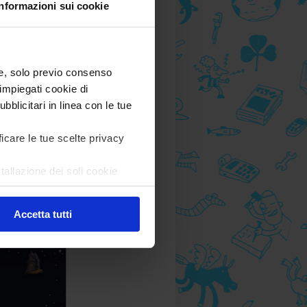
Informazioni sui cookie
) e, solo previo consenso
impiegati cookie di
bblicitari in linea con le tue
ficare le tue scelte privacy
tallazione dei soli cookie
are in ogni momento
Revoca
Accetta tutti