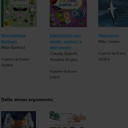
Meravigliosa
Esperimenti con
Migrazioni
biologia
zombi, vampiri e
Mike Unwin
Mike Barfield
altri mostri
Claudia Bianchi,
A partire da 8 anni
Annalisa Bugini,...
A partire da 9 anni
16,90 €
18,90 €
A partire da 8 anni
9,90 €
Dello stesso argomento: