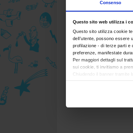
Consenso
Questo sito web utilizza i c
Questo sito utilizza cookie te
dell’utente, possono essere u
profilazione - di terze parti e
preferenze, manifestate dura
Per maggiori dettagli sul trat
sui cookie, ti invitiamo a pren
Chiudendo il banner tramite l
tecnici. Selezionando “Accett