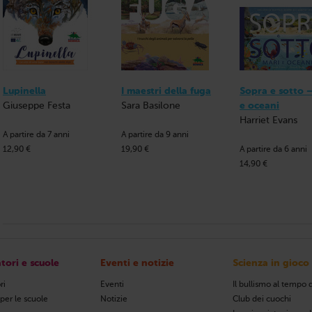
Lupinella
I maestri della fuga
Sopra e sotto 
Giuseppe Festa
Sara Basilone
e oceani
Harriet Evans
A partire da 7 anni
A partire da 9 anni
12,90 €
19,90 €
A partire da 6 anni
14,90 €
tori e scuole
Eventi e notizie
Scienza in gioco
ri
Eventi
Il bullismo al tempo d
 per le scuole
Notizie
Club dei cuochi