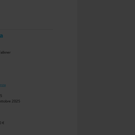
ra
Falkner
enza
,5
ottobre 2025
0 €