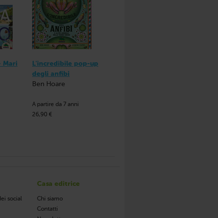
– Mari
L'incredibile pop-up
degli anfibi
Ben Hoare
A partire da 7 anni
26,90 €
Casa editrice
ei social
Chi siamo
Contatti