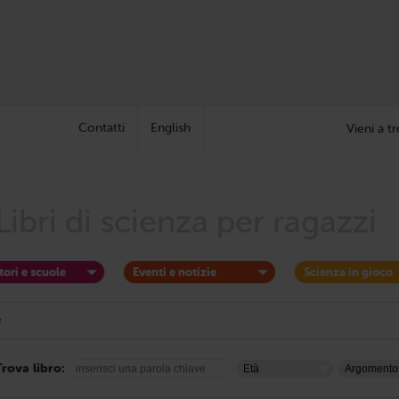
Contatti
English
Vieni a tr
Libri di scienza per ragazzi
tori e scuole
Eventi e notizie
Scienza in gioco
e
Trova libro: