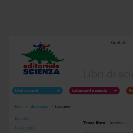
Contatti
Libri di s
Libri e autori
Laboratori e scuole
Ev
Home
›
Libri e autori
›
Esopianeti
Novità
Trova libro:
Catalogo