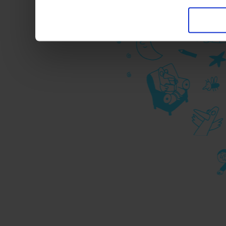
trasferimento verso paesi
pubblicitari in linea con
durante la navigazione.
Per maggiori dettagli sul
durante la navigazione, 
privacy sui cookie, ti in
dell’
informativa cookie
Chiudendo il banner tram
senza alcuna profilazione
cookie tecnici. Selezionan
consenso alla profilazio
momento
Revoca