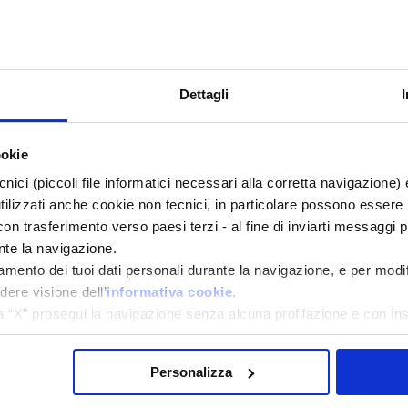
Dettagli
ookie
cnici (piccoli file informatici necessari alla corretta navigazione
tilizzati anche cookie non tecnici, in particolare possono essere 
 con trasferimento verso paesi terzi - al fine di inviarti messaggi pu
nte la navigazione.
tamento dei tuoi dati personali durante la navigazione, e per modi
dere visione dell’
informativa cookie
.
a “X” prosegui la navigazione senza alcuna profilazione e con ins
a tutti” presti il tuo consenso alla profilazione che potrai revoc
Personalizza