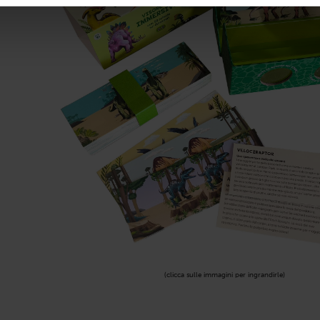
(clicca sulle immagini per ingrandirle)