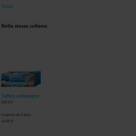
Tweet
Nella stessa collana:
Tuffati nell’oceano
AA.VV.
A partire da 8 anni
14,90 €