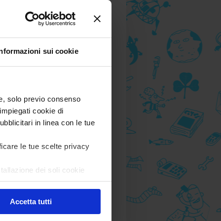
Informazioni sui cookie
) e, solo previo consenso
impiegati cookie di
bblicitari in linea con le tue
ficare le tue scelte privacy
tallazione dei soli cookie
are in ogni momento
Revoca
Accetta tutti