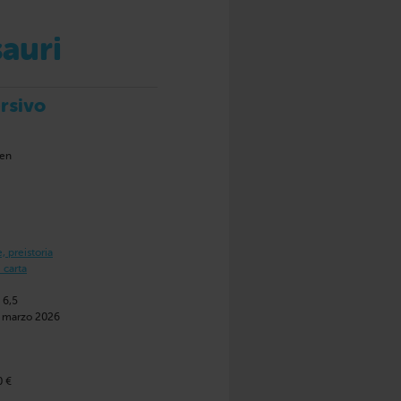
auri
ersivo
en
, preistoria
 carta
 6,5
8 marzo 2026
0 €