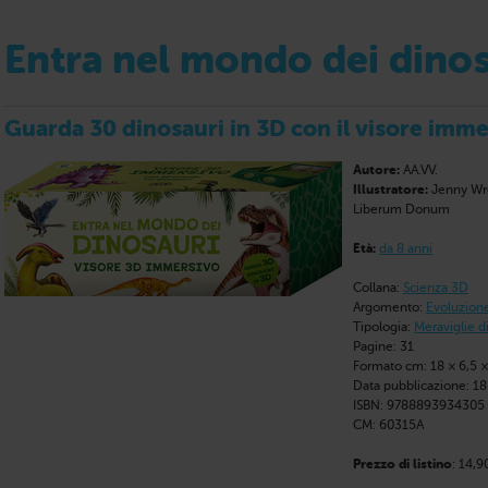
Entra nel mondo dei dinos
Guarda 30 dinosauri in 3D con il visore imm
Autore:
AA.VV.
Illustratore:
Jenny Wr
Liberum Donum
Età:
da 8 anni
Collana:
Scienza 3D
Argomento:
Evoluzione
Tipologia:
Meraviglie di
Pagine: 31
Formato cm: 18 × 6,5 ×
Data pubblicazione: 1
ISBN: 9788893934305
CM: 60315A
Prezzo di listino
: 14,9