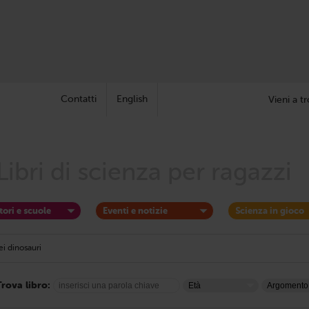
Contatti
English
Vieni a tr
Libri di scienza per ragazzi
tori e scuole
Eventi e notizie
Scienza in gioco
i dinosauri
Trova libro: