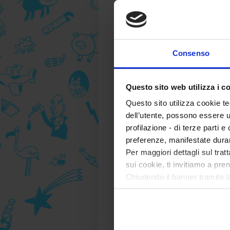
Consenso
Questo sito web utilizza i c
Questo sito utilizza cookie te
dell’utente, possono essere u
profilazione - di terze parti e
preferenze, manifestate dura
Per maggiori dettagli sul trat
sui cookie, ti invitiamo a pren
Chiudendo il banner tramite l
tecnici. Selezionando “Accett