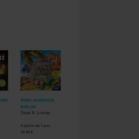
ondo
Amici preistorici
pop-up
Dean R. Lomax
A partire da 7 anni
19,90 €