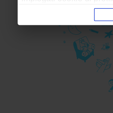
trasferimento verso paesi
pubblicitari in linea con
durante la navigazione.
Per maggiori dettagli sul
durante la navigazione, 
privacy sui cookie, ti in
dell’
informativa cookie
Chiudendo il banner tram
senza alcuna profilazione
cookie tecnici. Selezionan
consenso alla profilazio