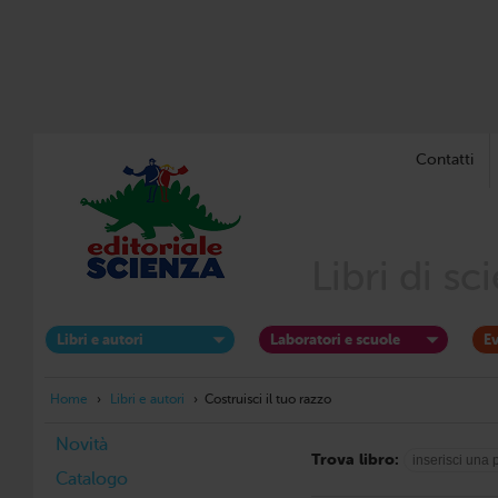
Contatti
Libri di s
Libri e autori
Laboratori e scuole
Ev
Home
›
Libri e autori
›
Costruisci il tuo razzo
Novità
Trova libro:
Catalogo