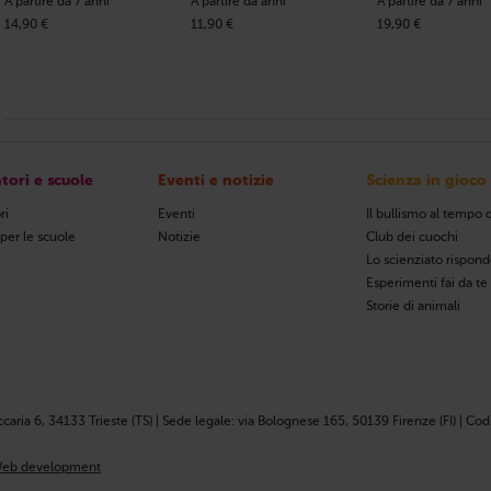
A partire da 7 anni
A partire da anni
A partire da 7 anni
14,90 €
11,90 €
19,90 €
tori e scuole
Eventi e notizie
Scienza in gioco
ri
Eventi
Il bullismo al tempo d
 per le scuole
Notizie
Club dei cuochi
Lo scienziato rispon
Esperimenti fai da te
Storie di animali
ccaria 6, 34133 Trieste (TS) | Sede legale: via Bolognese 165, 50139 Firenze (FI) | Codi
eb development