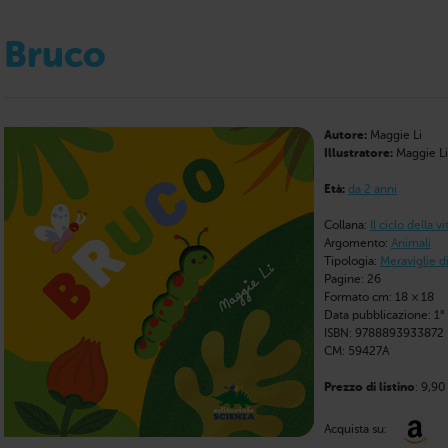
Bruco
Autore:
Maggie Li
Illustratore:
Maggie Li
Età:
da 2 anni
Collana:
Il ciclo della vi
Argomento:
Animali
Tipologia:
Meraviglie di
Pagine: 26
Formato cm: 18 × 18
Data pubblicazione: 1°
ISBN: 9788893933872
CM: 59427A
Prezzo di listino
: 9,90
Acquista su: