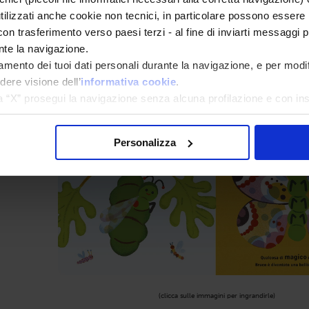
tilizzati anche cookie non tecnici, in particolare possono essere 
 con trasferimento verso paesi terzi - al fine di inviarti messaggi pu
nte la navigazione.
tamento dei tuoi dati personali durante la navigazione, e per modi
dere visione dell’
informativa cookie
.
a “X” prosegui la navigazione senza alcuna profilazione e con ins
a tutti” presti il tuo consenso alla profilazione che potrai revoc
Personalizza
(clicca sulle immagini per ingrandirle)