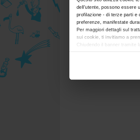
dell’utente, possono essere u
profilazione - di terze parti e
preferenze, manifestate dura
Per maggiori dettagli sul trat
sui cookie, ti invitiamo a pren
Chiudendo il banner tramite l
tecnici. Selezionando “Accett