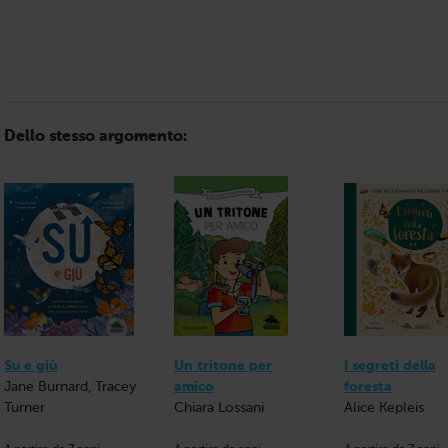
Dello stesso argomento:
Su e giù
Un tritone per
I segreti della
Jane Burnard, Tracey
amico
foresta
Turner
Chiara Lossani
Alice Kepleis