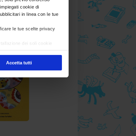
impiegati cookie di
bblicitari in linea con le tue
ficare le tue scelte privacy
tallazione dei soli cookie
are in ogni momento
Revoca
Accetta tutti