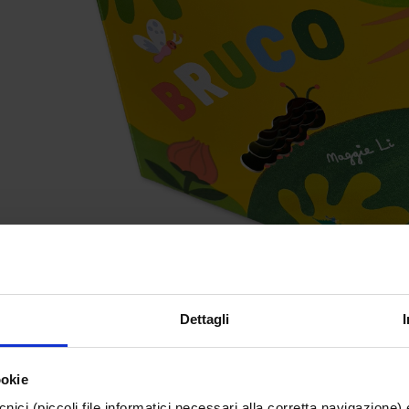
Dettagli
ookie
cnici (piccoli file informatici necessari alla corretta navigazione