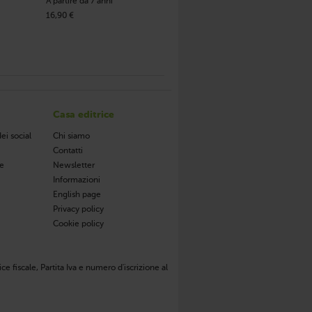
A partire da 7 anni
16,90 €
Casa editrice
ei social
Chi siamo
Contatti
de
Newsletter
Informazioni
English page
Privacy policy
Cookie policy
ce fiscale, Partita Iva e numero d'iscrizione al