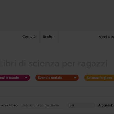
Contatti
English
Vieni a tr
Libri di scienza per ragazzi
tori e scuole
Eventi e notizie
Scienza in gioco
Trova libro: