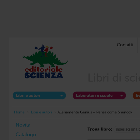
Contatti
Libri di s
Libri e autori
Laboratori e scuole
Ev
Home
›
Libri e autori
›
Allenamente Genius – Pensa come Sherlock
Novità
Trova libro:
Catalogo