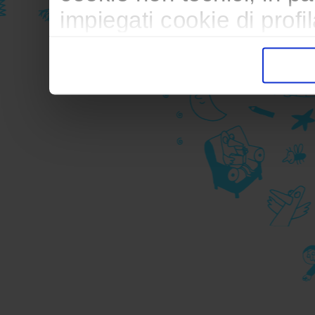
impiegati cookie di profil
trasferimento verso paesi
pubblicitari in linea con
durante la navigazione.
Per maggiori dettagli sul
durante la navigazione, 
privacy sui cookie, ti in
dell’
informativa cookie
Chiudendo il banner tram
senza alcuna profilazione
cookie tecnici. Selezionan
consenso alla profilazio