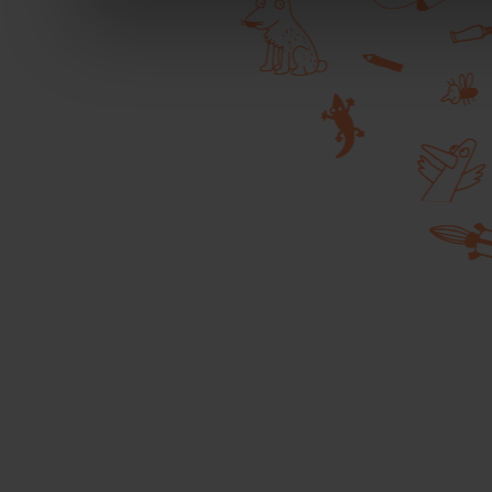
durante la navigazione.
Per maggiori dettagli sul
durante la navigazione, 
privacy sui cookie, ti in
dell’
informativa cookie
Chiudendo il banner tram
senza alcuna profilazione
cookie tecnici. Selezionan
consenso alla profilazio
momento
Revoca