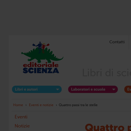
Contatti
Libri di s
Libri e autori
Laboratori e scuole
Ev
Home
›
Eventi e notizie
›
Quattro passi tra le stelle
Eventi
Quattro p
Notizie