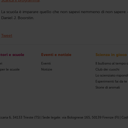
Scarica il programma
.
La scuola è imparare quello che non sapevi nemmeno di non sapere 
Daniel J. Boorstin.
Tweet
tori e scuole
Eventi e notizie
Scienza in gioco
ri
Eventi
Il bullismo al tempo d
 per le scuole
Notizie
Club dei cuochi
Lo scienziato rispon
Esperimenti fai da te
Storie di animali
ccaria 6, 34133 Trieste (TS) | Sede legale: via Bolognese 165, 50139 Firenze (FI) | Codi