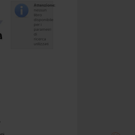
Attenzione:
nessun
libro
disponibile
per i
parametri
di
ricerca
utilizzati
o
oni