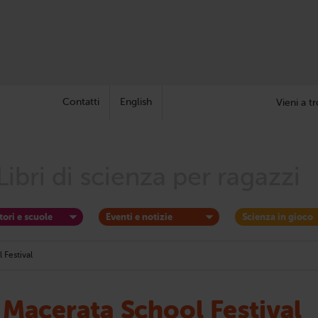
Contatti
English
Vieni a tr
Libri di scienza per ragazzi
tori e scuole
Eventi e notizie
Scienza in gioco
 Festival
Macerata School Festival