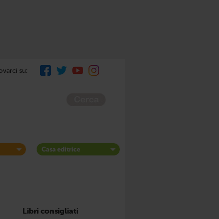
ovarci su:
Casa editrice
Libri consigliati