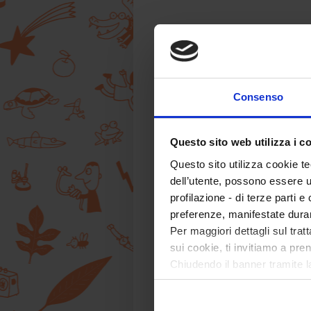
Consenso
Questo sito web utilizza i c
Questo sito utilizza cookie te
dell’utente, possono essere u
profilazione - di terze parti e
preferenze, manifestate dura
Per maggiori dettagli sul trat
sui cookie, ti invitiamo a pren
Chiudendo il banner tramite l
tecnici. Selezionando “Accett