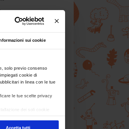
i
Informazioni sui cookie
) e, solo previo consenso
ssi
impiegati cookie di
bblicitari in linea con le tue
ficare le tue scelte privacy
sì
a…
tallazione dei soli cookie
are in ogni momento
Revoca
r
 X
.
Accetta tutti