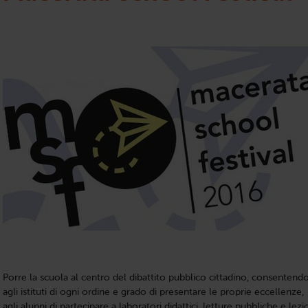
Porre la scuola al centro del dibattito pubblico cittadino, consentend
agli istituti di ogni ordine e grado di presentare le proprie eccellenze,
agli alunni di partecipare a laboratori didattici, letture pubbliche e lezi