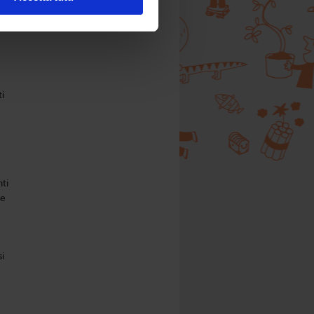
i
ti
le
i