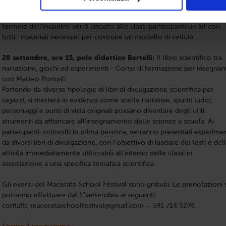
I ragazzi saranno accompagnati alla scoperta della cellula e di tutte le
sue parti, costruendone, passo dopo passo, un grande modello. Al
termine dell’incontro verrà lasciato alle classi partecipanti un kit con
tutti i materiali necessari per costruire un modello di cellula.
28 settembre, ore 15, polo didattico Bertelli:
Il libro scientifico tra
narrazione, giochi ed esperimenti - Corso di formazione per insegnant
con Matteo Pompili.
Partendo da diverse tipologie di libri di divulgazione scientifica per
ragazzi, si metterà in evidenza come scelte narrative, spunti ludici,
personaggi e punti di vista originali possano diventare degli utili
strumenti da affiancare all’insegnamento delle scienze a scuola. Ai
partecipanti, coinvolti in prima persona, verranno presentati esperimen
da diversi libri di divulgazione, con l’obiettivo di lasciare dei testi e del
attività immediatamente utilizzabili all’interno delle classi in
associazione a una specifica tematica scientifica.
Gli eventi del Macerata School Festival sono gratuiti. Le prenotazioni s
potranno effettuare dal 1°settembre ai seguenti
contatti: macerataschoolfestival@gmail.com – 391 714 5274.