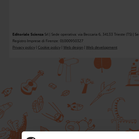
Editoriale Scienza
Srl | Sede operativa: via Beccaria 6, 34133 Trieste (TS) | S
Registro Imprese di Firenze: 01000950327
Privacy policy
|
Cookie policy
|
Web design
|
Web development