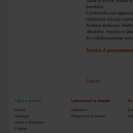
Sulla scienza: teoria e
bambini.
Confronto sul rapporto
relazione tra raccont
Andrea Antinori, Matte
dibattito, mostra e lab
In collaborazione con
Scarica il programm
Tweet
Libri e autori
Laboratori e scuole
Ev
Novità
Laboratori
Eve
Catalogo
Progetti per le scuole
Not
Autori e illustratori
Collane