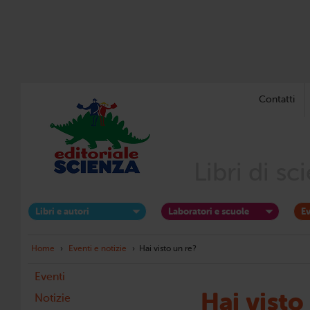
Contatti
Libri di s
Libri e autori
Laboratori e scuole
Ev
Home
›
Eventi e notizie
›
Hai visto un re?
Eventi
Hai visto
Notizie