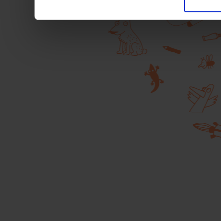
pubblicitari in linea con
durante la navigazione.
Per maggiori dettagli sul
durante la navigazione, 
privacy sui cookie, ti in
dell’
informativa cookie
Chiudendo il banner tram
senza alcuna profilazione
cookie tecnici. Selezionan
consenso alla profilazio
momento
Revoca