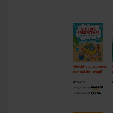
Giochi e passatempi
per pulcini svegli
da 5 anni