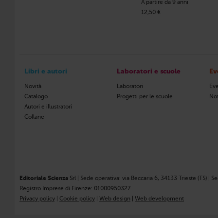
A partire da 9 anni
12,50 €
Libri e autori
Laboratori e scuole
Ev
Novità
Laboratori
Eve
Catalogo
Progetti per le scuole
Not
Autori e illustratori
Collane
Editoriale Scienza
Srl | Sede operativa: via Beccaria 6, 34133 Trieste (TS) | S
Registro Imprese di Firenze: 01000950327
Privacy policy
|
Cookie policy
|
Web design
|
Web development