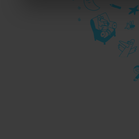
durante la navigazione.
Per maggiori dettagli sul
durante la navigazione, 
privacy sui cookie, ti in
dell’
informativa cookie
Chiudendo il banner tram
senza alcuna profilazione
cookie tecnici. Selezionan
consenso alla profilazio
momento
Revoca