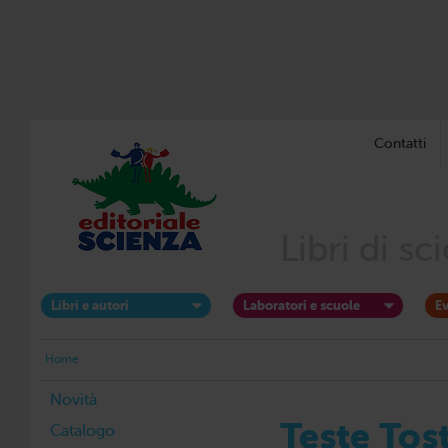
Contatti
Libri di s
Libri e autori
Laboratori e scuole
Ev
Home
Novità
Teste Tos
Catalogo