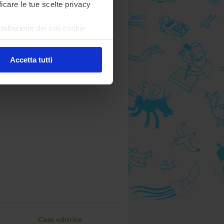
ficare le tue scelte privacy
tallazione dei soli cookie
are in ogni momento
Revoca
Accetta tutti
Casa editrice