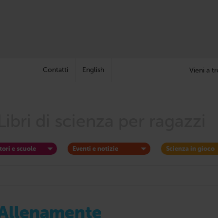
Contatti
English
Vieni a tr
Libri di scienza per ragazzi
tori e scuole
Eventi e notizie
Scienza in gioco
Allenamente