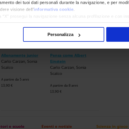
tamento dei tuoi dati personali durante la navigazione, e per modi
dere visione dell’
informativa cookie
.
a “X” prosegui la navigazione senza alcuna profilazione e con ins
a tutti” presti il tuo consenso alla profilazione che potrai revoc
Personalizza
Allenamente junior
Pensa come Albert
Carlo Carzan, Sonia
Einstein
Scalco
Carlo Carzan, Sonia
Scalco
A partire da 5 anni
13,90 €
A partire da 8 anni
13,90 €
tori e scuole
Eventi e notizie
Scienza in gioco