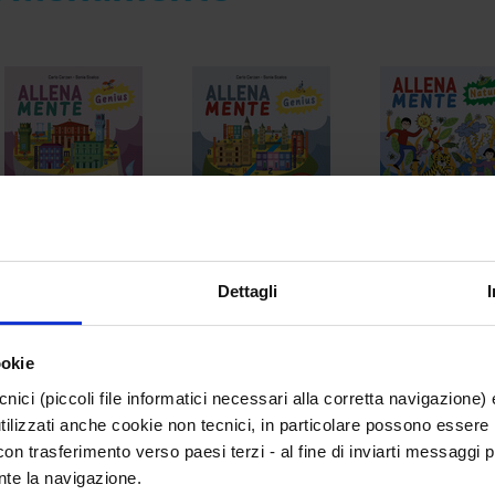
Allenamente Genius
Allenamente Genius
Allenamente n
Dettagli
– Pensa come
– Pensa come
Carlo Carzan, S
Leonardo
Sherlock
Scalco
Carlo Carzan, Sonia
Carlo Carzan, Sonia
ookie
Scalco
Scalco
A partire da 9 anni
0 €
cnici (piccoli file informatici necessari alla corretta navigazione
A partire da 9 anni
A partire da 9 anni
tilizzati anche cookie non tecnici, in particolare possono essere 
0 €
0 €
 con trasferimento verso paesi terzi - al fine di inviarti messaggi pu
nte la navigazione.