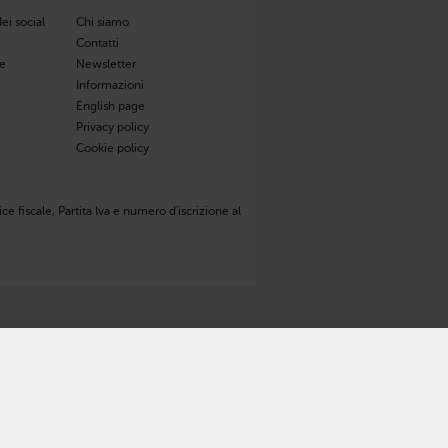
ei social
Chi siamo
Contatti
de
Newsletter
Informazioni
English page
Privacy policy
Cookie policy
ce fiscale, Partita Iva e numero d'iscrizione al