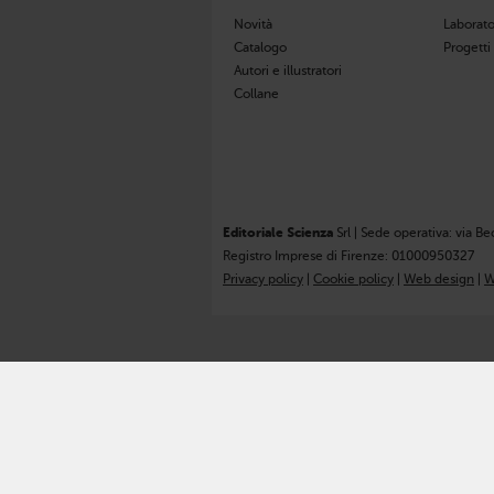
Novità
Laborato
Catalogo
Progetti
Autori e illustratori
Collane
Editoriale Scienza
Srl | Sede operativa: via Be
Registro Imprese di Firenze: 01000950327
Privacy policy
|
Cookie policy
|
Web design
|
W