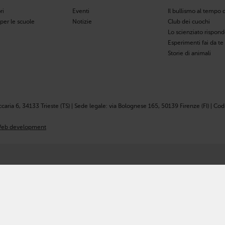
ri
Eventi
Il bullismo al tempo d
 per le scuole
Notizie
Club dei cuochi
Lo scienziato rispon
Esperimenti fai da te
Storie di animali
ccaria 6, 34133 Trieste (TS) | Sede legale: via Bolognese 165, 50139 Firenze (FI) | Codi
eb development