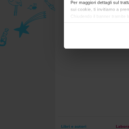
Per maggiori dettagli sul trat
sui cookie, ti invitiamo a pren
Chiudendo il banner tramite l
tecnici. Selezionando “Accett
Libri e autori
Labora