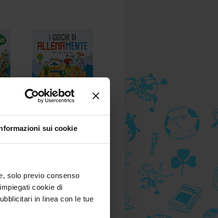
atura
I giochi di
Informazioni sui cookie
onia
allenamente
Carlo Carzan, Sonia
Scalco
A partire da 8 anni
) e, solo previo consenso
8,90 €
impiegati cookie di
bblicitari in linea con le tue