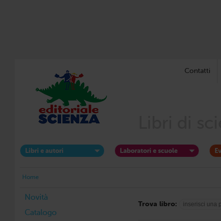
Contatti
Libri di s
Libri e autori
Laboratori e scuole
Ev
Home
Novità
Trova libro:
Catalogo