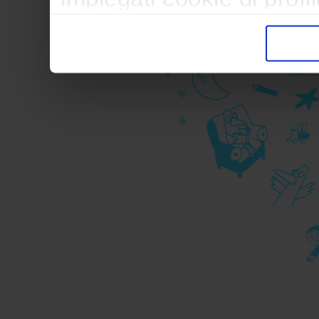
trasferimento verso paesi
pubblicitari in linea con
durante la navigazione.
Per maggiori dettagli sul
durante la navigazione, 
privacy sui cookie, ti in
dell’
informativa cookie
Chiudendo il banner tram
senza alcuna profilazione
cookie tecnici. Selezionan
consenso alla profilazio