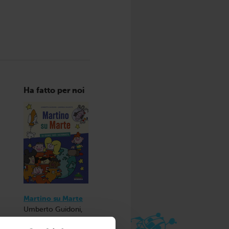
Ha fatto per noi
Martino su Marte
Umberto Guidoni,
Andrea Valente