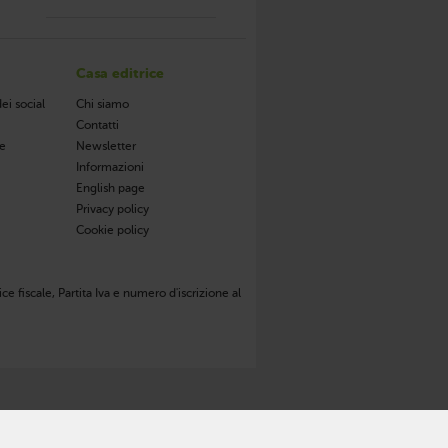
Casa editrice
ei social
Chi siamo
Contatti
de
Newsletter
Informazioni
English page
Privacy policy
Cookie policy
ce fiscale, Partita Iva e numero d'iscrizione al