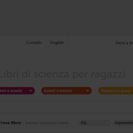
Contatti
English
Vieni a tr
Libri di scienza per ragazzi
tori e scuole
Eventi e notizie
Scienza in gioco
Trova libro: