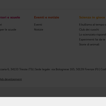
tori e scuole
Eventi e notizie
Scienza in gioco
ri
Eventi
Il bullismo al tempo d
 per le scuole
Notizie
Club dei cuochi
Lo scienziato rispon
Esperimenti fai da te
Storie di animali
ccaria 6, 34133 Trieste (TS) | Sede legale: via Bolognese 165, 50139 Firenze (FI) | Codi
eb development