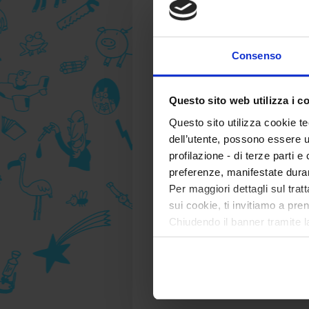
Consenso
Questo sito web utilizza i c
Questo sito utilizza cookie te
dell’utente, possono essere u
profilazione - di terze parti e
preferenze, manifestate dura
Per maggiori dettagli sul trat
sui cookie, ti invitiamo a pren
Chiudendo il banner tramite l
tecnici. Selezionando “Accett