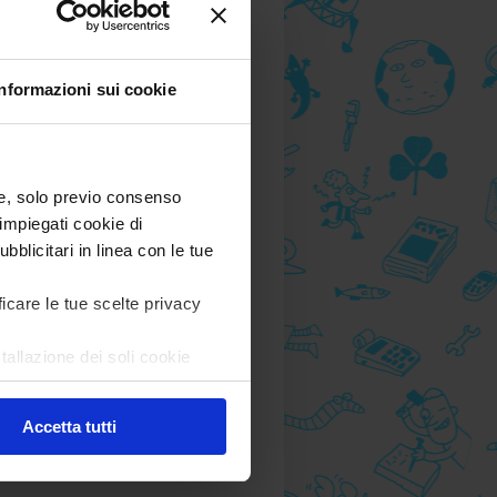
A partire da 8 anni
14,00 €
Informazioni sui cookie
più
) e, solo previo consenso
o,
impiegati cookie di
bblicitari in linea con le tue
ficare le tue scelte privacy
i
tallazione dei soli cookie
Ops! 20 imprevisti
are in ogni momento
Revoca
che hanno
cambiato...
Accetta tutti
Andrea Valente,
Telmo Pievani