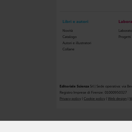
Libri e autori
Labora
Novità
Laborato
Catalogo
Progetti
Autori e illustratori
Collane
Editoriale Scienza
Srl | Sede operativa: via Be
Registro Imprese di Firenze: 01000950327
Privacy policy
|
Cookie policy
|
Web design
|
W