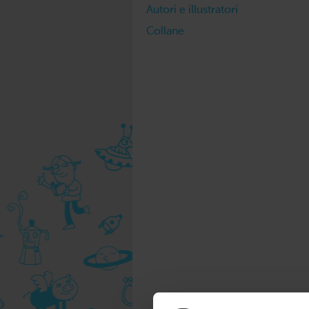
Autori e illustratori
Collane